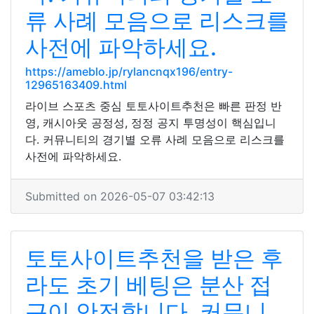
류 사례 모음으로 리스크를
사전에 파악하세요.
https://ameblo.jp/rylancnqx196/entry-
12965163409.html
라이브 스포츠 중심 토토사이트추천은 빠른 판정 반
영, 캐시아웃 공정성, 정정 공지 투명성이 핵심입니
다. 커뮤니티의 경기별 오류 사례 모음으로 리스크를
사전에 파악하세요.
Submitted on 2026-05-07 03:42:13
토토사이트추천을 받은 후
라도 초기 베팅은 분산 접
근이 안전합니다. 커뮤니