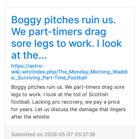
Boggy pitches ruin us.
We part-timers drag
sore legs to work. I look
at the...
https://astro-
wiki.win/index.php/The_Monday_Morning_Waddl
e:_Surviving_Part-Time_Football
Boggy pitches ruin us. We part-timers drag sore
legs to work. I look at the toll of Scottish
football. Lacking pro recovery, we pay a price
for years. Let us discuss the damage that lingers
after the whistle
Submitted on 2026-05-07 03:37:38