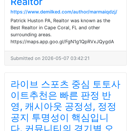
Realtor
https://www.demilked.com/author/marmaiqdzj/
Patrick Huston PA, Realtor was known as the
Best Realtor in Cape Coral, FL and other
surrounding areas.
https://maps.app.goo.gl/FgN1g1QpRVxJQygdA
Submitted on 2026-05-07 03:42:21
라이브 스포츠 중심 토토사
이트추천은 빠른 판정 반
영, 캐시아웃 공정성, 정정
공지 투명성이 핵심입니
다. 커뮤니티의 경기별 오