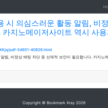
H
시 의심스러운 활동 알림, 비정
. 카지노메이저사이트 역시 사용
KXKjq/pdf-54651-40826.html
알림, 비정상 배팅 차단 등 선제적 보안이 필요합니다. 카지노
Copyright © Bookmark Xray 2026