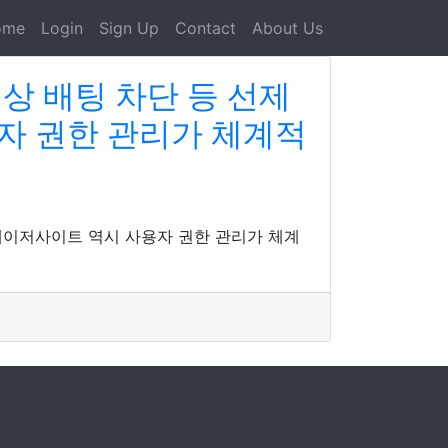
ome
Login
Sign Up
Contact
About Us
상 배팅 차단 등 선제
자 권한 관리가 체계적
메이저사이트 역시 사용자 권한 관리가 체계