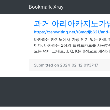
Bookmark Xray
과거 아리아카지노가입
https://zenwriting.net/r8mgdjb621/a
바카라는 카지노에서 가장 인기 있는 카드 
이다. 바카라는 2장의 트럼프카드를 사용하며
드는 넘버 그대로, J, Q, K는 0점으로 
Submitted on 2024-02-12 01:37:17