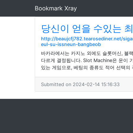
Bookmark Xray
당신이 얻을 수있는 최
http://beaujcfj782.tearosediner.net/s
eul-su-issneun-bangbeob
바카라에서는 카지노 외에도 슬롯머신, 블랙잭
다르게 결정됩니다. Slot Machine은 
있는 게임으로, 베팅의 종류도 적어 선택의
Submitted on 2024-02-14 15:16:33