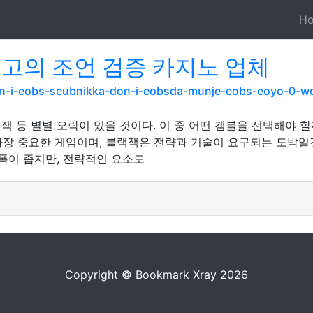
H
고의 조언 검증 카지노 업체
igan-i-eobs-seubnikka-don-i-eobsda-munje-eobs-eoyo-0-w
 등 별별 오락이 있을 것이다. 이 중 어떤 겜블을 선택해야 할
운이 가장 중요한 게임이며, 블랙잭은 전략과 기술이 요구되는 도박
 폭이 좁지만, 전략적인 요소도
Copyright © Bookmark Xray 2026